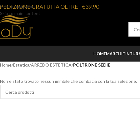
PEDIZIONE GRATUITA OLTRE I €39,90
Skip to navigation
Skip to main content
HOME
MARCHI
TINTUR
Home
/
Estetica
/
ARREDO ESTETICA
/
POLTRONE SEDIE
Non è stato trovato nessun immbile che combacia con la tua selezione.