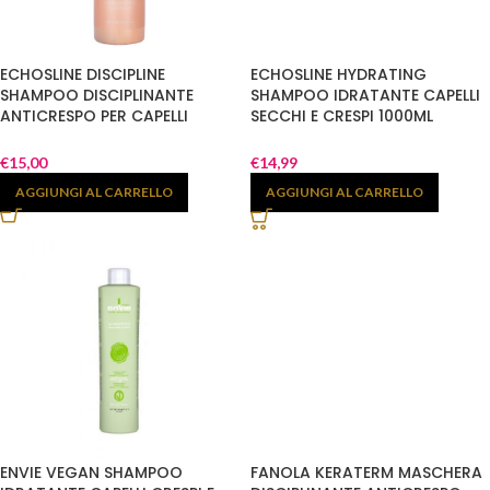
ECHOSLINE DISCIPLINE
ECHOSLINE HYDRATING
SHAMPOO DISCIPLINANTE
SHAMPOO IDRATANTE CAPELLI
ANTICRESPO PER CAPELLI
SECCHI E CRESPI 1000ML
INDISCIPLINATI CRESPI E RIBELLI
1000ML
€
15,00
€
14,99
AGGIUNGI AL CARRELLO
AGGIUNGI AL CARRELLO
ENVIE VEGAN SHAMPOO
FANOLA KERATERM MASCHERA