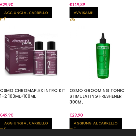
€
29,90
€
119,89
AGGIUNGI AL CARRELLO
AVVISAMI!
OSMO CHROMAPLEX INTRO KIT
OSMO GROOMING TONIC
1+2 100ML+100ML
STIMULATING FRESHENER
300ML
€
49,90
€
29,90
AGGIUNGI AL CARRELLO
AGGIUNGI AL CARRELLO