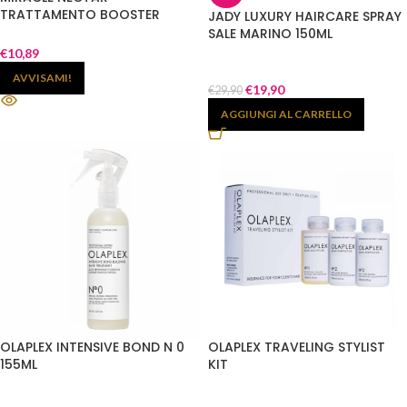
TRATTAMENTO BOOSTER
JADY LUXURY HAIRCARE SPRAY
NUTRIENTE PERFESIONATORE
SALE MARINO 150ML
DEL BIONDO 250ML
€
10,89
AVVISAMI!
€
19,90
€
29,90
AGGIUNGI AL CARRELLO
OLAPLEX INTENSIVE BOND N 0
OLAPLEX TRAVELING STYLIST
155ML
KIT