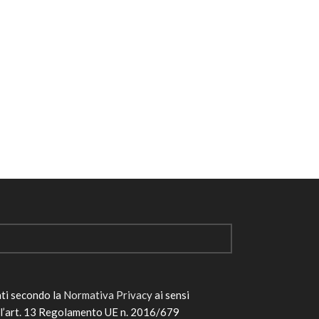
ati secondo la
Normativa Privacy
ai sensi
ll’art. 13 Regolamento UE n. 2016/679