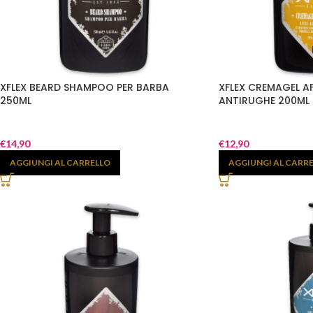
XFLEX BEARD SHAMPOO PER BARBA
XFLEX CREMAGEL A
250ML
ANTIRUGHE 200ML
€
14,90
€
12,90
AGGIUNGI AL CARRELLO
AGGIUNGI AL CARR