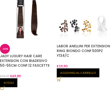
LABOR ANELLINI PER EXTENSION
-30%
RING BIONDO CONF.500PZ
Y134/C
JADY LUXURY HAIR CARE
EXTENSION CON BIADESIVO
50-55CM CONF.12 FASCETTE
€
19,90
CAPELLI NATURALI INDIANI
AGGIUNGI AL CARRELLO
€
69,89
€
99,89
SCEGLI