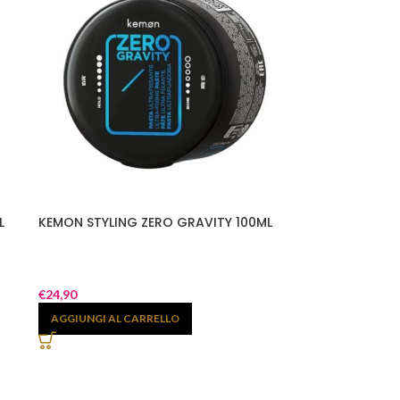
L
KEMON STYLING ZERO GRAVITY 100ML
€
24,90
AGGIUNGI AL CARRELLO