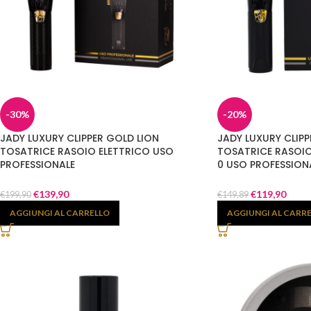
-30%
-20%
JADY LUXURY CLIPPER GOLD LION
JADY LUXURY CLIP
TOSATRICE RASOIO ELETTRICO USO
TOSATRICE RASOIO
PROFESSIONALE
0 USO PROFESSION
€
139,90
€
119,90
€
199,90
€
149,89
AGGIUNGI AL CARRELLO
AGGIUNGI AL CARR