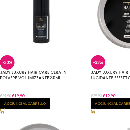
-20%
-33%
JADY LUXURY HAIR CARE CERA IN
JADY LUXURY HAIR
POLVERE VOLUMIZZANTE 30ML
LUCIDANTE EFFETT
€
19,90
€
19,90
€
24,90
€
29,90
AGGIUNGI AL CARRELLO
AGGIUNGI AL CARR