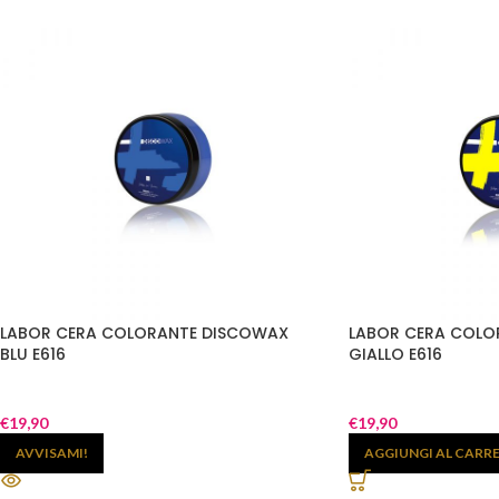
LABOR CERA COLORANTE DISCOWAX
LABOR CERA COLO
BLU E616
GIALLO E616
€
19,90
€
19,90
AVVISAMI!
AGGIUNGI AL CARR