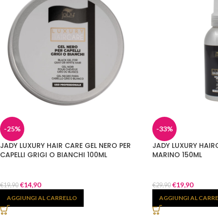
-25%
-33%
JADY LUXURY HAIR CARE GEL NERO PER
JADY LUXURY HAIR
CAPELLI GRIGI O BIANCHI 100ML
MARINO 150ML
€
14,90
€
19,90
€
19,90
€
29,90
AGGIUNGI AL CARRELLO
AGGIUNGI AL CARR