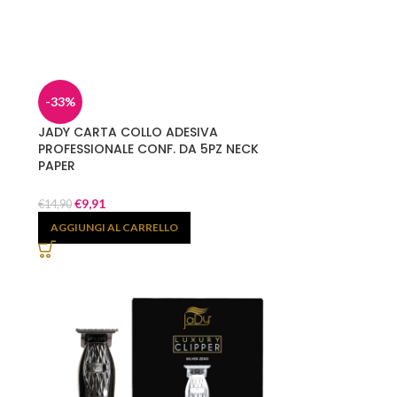
-33%
JADY CARTA COLLO ADESIVA
PROFESSIONALE CONF. DA 5PZ NECK
PAPER
€
9,91
€
14,90
AGGIUNGI AL CARRELLO