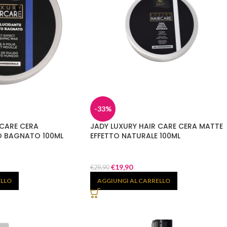
-33%
 CARE CERA
JADY LUXURY HAIR CARE CERA MATTE
O BAGNATO 100ML
EFFETTO NATURALE 100ML
€
19,90
€
29,90
ELLO
AGGIUNGI AL CARRELLO