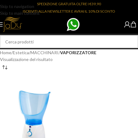
SPEDIZIONE GRATUITA OLTRE I €39,90
Skip to navigation
ISCRIVITI ALLA NEWSLETTER E AVRAI IL 10% DI SCONTO
Skip to main content
Home
/
Estetica
/
MACCHINARI
/
VAPORIZZATORE
Visualizzazione del risultato