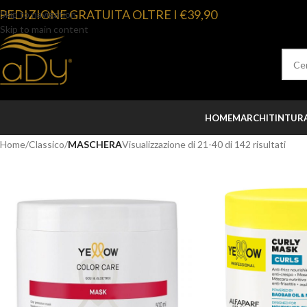
PEDIZIONE GRATUITA OLTRE I €39,90
Skip to navigation
Skip to main content
HOME
MARCHI
TINTUR
Home
/
Classico
/
MASCHERA
Visualizzazione di 41-60 di 142 risultati