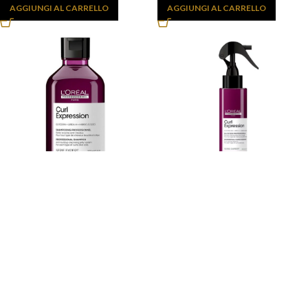
AGGIUNGI AL CARRELLO
AGGIUNGI AL CARRELLO
L’OREAL CURL EXPRESSION
L’OREAL CURL EXPRESSION
SHAMPOO CAPELLI RICCI
SPRAY ATTIVARICCI SENZA
300ML
RISCIACQUO 190ML
€
19,90
€
33,89
AVVISAMI!
AGGIUNGI AL CARRELLO