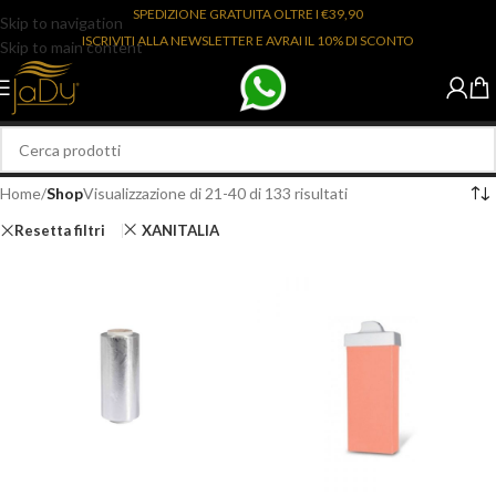
SPEDIZIONE GRATUITA OLTRE I €39,90
Skip to navigation
ISCRIVITI ALLA NEWSLETTER E AVRAI IL 10% DI SCONTO
Skip to main content
Home
/
Shop
Visualizzazione di 21-40 di 133 risultati
Resetta filtri
XANITALIA