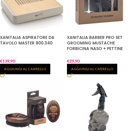
XANITALIA ASPIRATORE DA
XANITALIA BARBER PRO SET
TAVOLO MASTER 800.340
GROOMING MUSTACHE
FORBICINA NASO + PETTINE
BARBA + SPAZZOLA BARBA
401.545
€
139,90
€
29,90
AGGIUNGI AL CARRELLO
AGGIUNGI AL CARRELLO