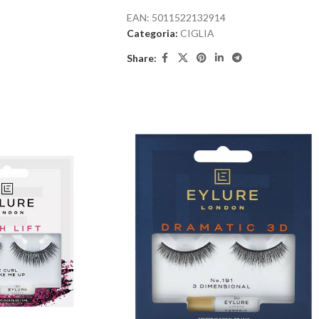
join
the
EAN:
5011522132914
waitlist
Categoria:
CIGLIA
for
Share:
this
product