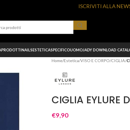
ISCRIVITI ALLA NEW
A
PRODOTTI
NAILS
ESTETICA
SPECIFICO
UOMO
JADY DOWNLOAD CATA
Home
/
Estetica
/
VISO E CORPO
/
CIGLIA
/
C
CIGLIA EYLURE 
€
9,90