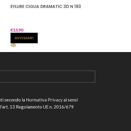
EYLURE CIGLIA DRAMATIC 3D N 193
EYLURE CIGLIA
€
13,90
€
13,90
AVVISAMI!
AGGIUNGI AL 
ati secondo la
Normativa Privacy
ai sensi
ll’art. 13 Regolamento UE n. 2016/679