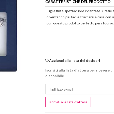
CARATTERISTICHE DEL PRODOTTO
Ciglia finte spezzacuore incantate. Grazie 
diventando più facile truccarsi a casa con u
con questo prodotto perfetto per i tuoi oc
Aggiungi alla lista dei desideri
Iscriviti alla lista d'attesa per ricever
disponibile
Enter
your
email
Iscriviti alla lista d'attesa
address
to