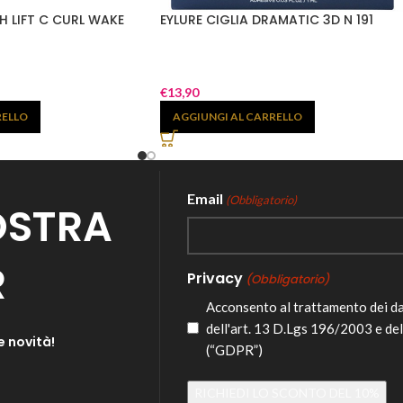
SH LIFT C CURL WAKE
EYLURE CIGLIA DRAMATIC 3D N 191
€
13,90
RELLO
AGGIUNGI AL CARRELLO
Email
(Obbligatorio)
NOSTRA
R
Privacy
(Obbligatorio)
Acconsento al trattamento dei d
dell'art. 13 D.Lgs 196/2003 e de
e novità!
(“GDPR”)