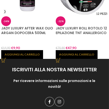
-34%
-32%
JADY LUXURY AFTER WAX OLIO
JADY LUXURY ROLL ROTOLO 12
ARGAN DOPOCERA 500ML
EPILAZIONE TNT ANALLERGICO
€
9,90
€
47,90
€
14,90
€
70,80
AGGIUNGI AL CARRELLO
AGGIUNGI AL CARRELLO
ISCRIVITI ALLA NOSTRA NEWSLETTER
Per ricevere informazioni sulle promozioni e le
novità!