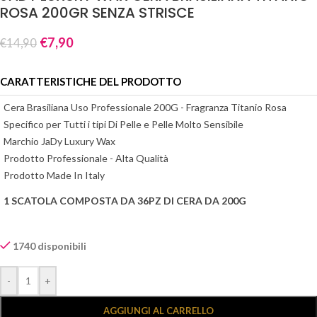
ROSA 200GR SENZA STRISCE
€
7,90
€
14,90
CARATTERISTICHE DEL PRODOTTO
Cera Brasiliana Uso Professionale 200G - Fragranza Titanio Rosa
Specifico per Tutti i tipi Di Pelle e Pelle Molto Sensibile
Marchio JaDy Luxury Wax
Prodotto Professionale - Alta Qualità
Prodotto Made In Italy
1 SCATOLA COMPOSTA DA 36PZ DI CERA DA 200G
INGREDIENTI:
Glyceryl Rosinate , Triethylene Glycol Rosinate , Hydrogenated
1740 disponibili
Microcrystalline Wax , Ethylene/VA Copolymer, Paraffin , Titanium
Alternative:
Dioxide , Cera Alba , Paraffinum Liquidium , CI 15850
-
+
AGGIUNGI AL CARRELLO