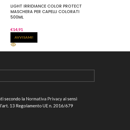
LIGHT IRRIDIANCE COLOR PROTECT
OSMO BLINDING
MASCHERA PER CAPELLI COLORATI
MASCHERA 100
500ML
€
14,91
€
9,91
AVVISAMI!
AVVISAMI!
ati secondo la
Normativa Privacy
ai sensi
ll’art. 13 Regolamento UE n. 2016/679