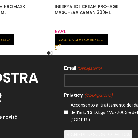
AM KROMASK
INEBRYA ICE CREAM PRO-AGE
0ML
MASCHERA ARGAN 300ML
€
9,91
RELLO
AGGIUNGI AL CARRELLO
Email
(Obbligatorio)
NOSTRA
R
Privacy
(Obbligatorio)
Acconsento al trattamento dei d
dell'art. 13 D.Lgs 196/2003 e de
e novità!
(“GDPR”)