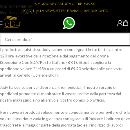
SPEDIZIONE GRATUITA OLTRE I €39,90
Skip to navigation
ISCRIVITI ALLA NEWSLETTER E AVRAI IL 10% DI SCONTO
Skip to main content
I prodotti acquistati su Jady saranno consegnati in tutta Italia entro
120 ore lavorative dalla ricezione e dal pagamento dell’ordine
(Spedizione Con SDA/Poste Italiane -BRT). Si può scegliere la
spedizione veloce 24/48h a un prezzi di €9,90 selezionabile una volta
arrivati al carrello (Corriere BRT).
Jady ha scelto per voi diversi partner logistici. Il nostro servizio di
spedizioni permette di monitorare il vostro ordine dalla partenza dal
nostro magazzino sino all’arrivo al vostro domicilio o ufficio.
Per ricevere i prodotti velocemente e comodamente e per evitare che la
vostra spedizione vada in giacenza consigliamo di indicare l’indirizzo dove
trascorrete la maggior parte della giornata (ad es. l’indirizzo di lavoro)