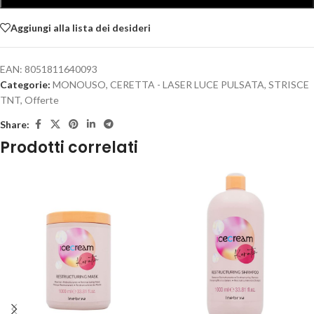
- Ideali per uso professionale ed estetico
Aggiungi alla lista dei desideri
- Monouso, igienici e pratici
J
EAN:
8051811640093
Categorie:
MONOUSO
,
CERETTA - LASER LUCE PULSATA
,
STRISCE
TNT
,
Offerte
Share:
Prodotti correlati