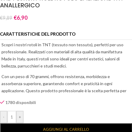
ANALLERGICO
€
6,90
€
9,89
CARATTERISTICHE DEL PRODOTTO
Scopri i nostri rotoli in TNT (tessuto non tessuto), perfetti per uso
professionale. Realizzati con materiali di alta qualità da manifattura
Made in Italy, questi rotoli sono ideali per centri estetici, saloni di
bellezza, parrucchieri e studi medici.
Con un peso di 70 grammi, offrono resistenza, morbidezza e
assorbenza superiore, garantendo comfort e praticità in ogni
applicazione. Questo prodotto professionale è la scelta perfetta per
chi cerca affidabilità e igiene senza compromessi.
1780 disponibili
Caratteristiche principali:
Alternative:
- rotoli in TNT di alta qualità
-
+
- Made in Italy
- Grammatura 70g: ottimo equilibrio tra resistenza e comfort
AGGIUNGI AL CARRELLO