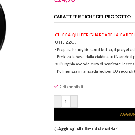
CARATTERISTICHE DEL PRODOTTO
CLICCA QUI PER GUARDARE LA CARTE
UTILIZZO:
-Prepara le unghie con il buffer, il pregel ed
-Preleva la base dalla cialdina utilizzando il
sull’unghia avendo cura di scaricare l’ecces
-Polimerizza in lampada led per 60 secondi 
-Preleva il colore dalla cialdina utilizzando i
sull’unghia avendo cura di scaricare l’ecces
2 disponibili
-Polimerizza in lampada led per 60 secondi 
Alternative:
-Preleva dalla cialdina il top coat utilizzando
-
+
sull’unghia avendo cura di scaricare l’ecces
-Solid gel polish by Layla è senza dispersi
AGGIUN
NB Pulisci il pennello con nail brush cleane
Aggiungi alla lista dei desideri