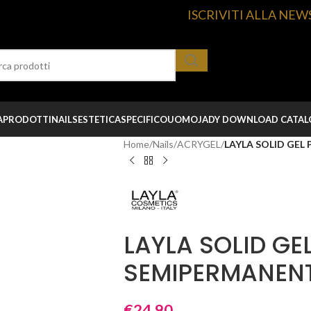
ISCRIVITI ALLA NEW
A
PRODOTTI
NAILS
ESTETICA
SPECIFICO
UOMO
JADY DOWNLOAD CATA
Home
/
Nails
/
ACRYGEL
/
LAYLA SOLID GEL
LAYLA SOLID GE
SEMIPERMANENT
€
24,90