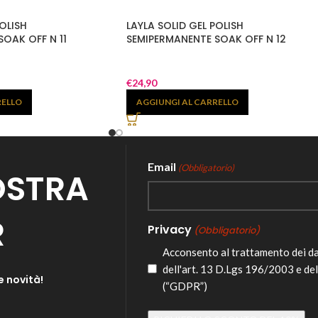
OLISH
LAYLA SOLID GEL POLISH
OAK OFF N 11
SEMIPERMANENTE SOAK OFF N 12
€
24,90
RELLO
AGGIUNGI AL CARRELLO
Email
(Obbligatorio)
NOSTRA
R
Privacy
(Obbligatorio)
Acconsento al trattamento dei d
dell'art. 13 D.Lgs 196/2003 e de
e novità!
(“GDPR”)