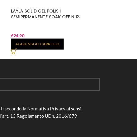
LAYLA SOLID GEL POLISH
LAYLA SOLID GE
SEMIPERMANENTE SOAK OFF N 13
SEMIPERMANENT
€
24,90
€
24,90
AGGIUNGI AL CARRELLO
AGGIUNGI AL 
ati secondo la
Normativa Privacy
ai sensi
ll’art. 13 Regolamento UE n. 2016/679