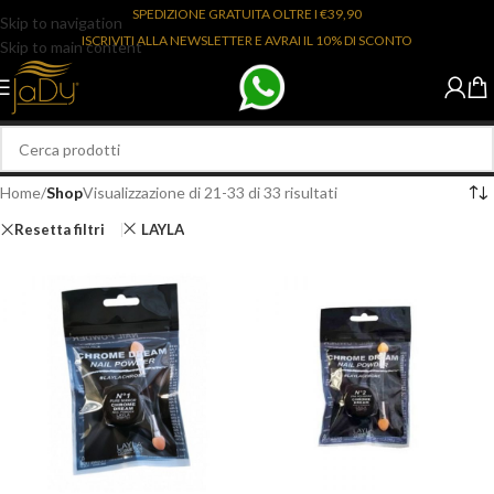
SPEDIZIONE GRATUITA OLTRE I €39,90
Skip to navigation
ISCRIVITI ALLA NEWSLETTER E AVRAI IL 10% DI SCONTO
Skip to main content
Home
/
Shop
Visualizzazione di 21-33 di 33 risultati
Resetta filtri
LAYLA