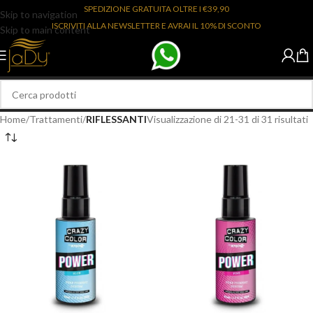
SPEDIZIONE GRATUITA OLTRE I €39,90
Skip to navigation
ISCRIVITI ALLA NEWSLETTER E AVRAI IL 10% DI SCONTO
Skip to main content
Home
/
Trattamenti
/
RIFLESSANTI
Visualizzazione di 21-31 di 31 risultati